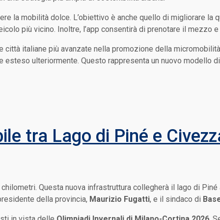
re la mobilità dolce. L’obiettivo è anche quello di migliorare la qua
icolo più vicino. Inoltre, l’app consentirà di prenotare il mezzo e
città italiane più avanzate nella promozione della micromobilità 
sere esteso ulteriormente. Questo rappresenta un nuovo modello di m
ile tra Lago di Piné e Civez
3 chilometri. Questa nuova infrastruttura collegherà il lago di Piné
 presidente della provincia,
Maurizio Fugatti
, e il sindaco di
Base
sti in vista delle
Olimpiadi Invernali di Milano-Cortina 2026
. S