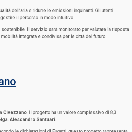
lità dell’aria e ridurre le emissioni inquinanti. Gli utenti
 gestire il percorso in modo intuitivo.
sostenibile. Il servizio sarà monitorato per valutare la risposta
obilità integrata e condivisa per le città del futuro.
zano
 a
Civezzano
. Il progetto ha un valore complessivo di 8,3
lga
,
Alessandro Santuari
.
econdo le dichiarazioni di Fugatti, questo progetto rappresenta