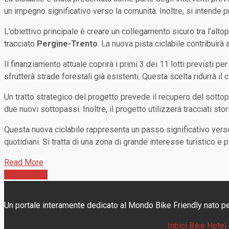
un impegno significativo verso la comunità. Inoltre, si intende p
L’obiettivo principale è creare un collegamento sicuro tra l’alto
tracciato
Pergine-Trento
. La nuova pista ciclabile contribuirà 
Il finanziamento attuale coprirà i primi 3 dei 11 lotti previsti per
sfrutterà strade forestali già esistenti. Questa scelta ridurrà 
Un tratto strategico del progetto prevede il recupero del sotto
due nuovi sottopassi. Inoltre, il progetto utilizzerà tracciati sto
Questa nuova ciclabile rappresenta un passo significativo verso 
quotidiani. Si tratta di una zona di grande interesse turistico e
Read More
Back To Top
Un portale interamente dedicato al Mondo Bike Friendly nato per fa
Inbici Bike Hotel