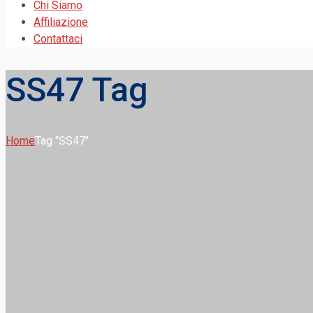
Chi Siamo
Affiliazione
Contattaci
SS47 Tag
Home
Tag "SS47"