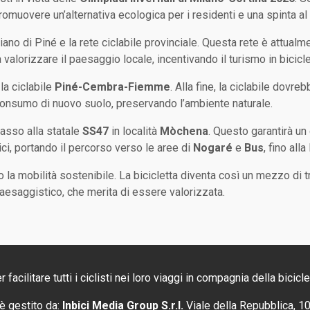
romuovere un’alternativa ecologica per i residenti e una spinta al
piano di Piné e la rete ciclabile provinciale. Questa rete è attual
a valorizzare il paesaggio locale, incentivando il turismo in bicicle
 la ciclabile
Piné-Cembra-Fiemme
. Alla fine, la ciclabile dovr
il consumo di nuovo suolo, preservando l’ambiente naturale.
passo alla statale
SS47
in località
Mòchena
. Questo garantirà un 
rici, portando il percorso verso le aree di
Nogaré
e
Bus
, fino alla
la mobilità sostenibile. La bicicletta diventa così un mezzo di t
 paesaggistico, che merita di essere valorizzata.
cilitare tutti i ciclisti nei loro viaggi in compagnia della bicicle
è gestito da:
Inbici Media Group S.r.l.
Viale della Repubblica, 1