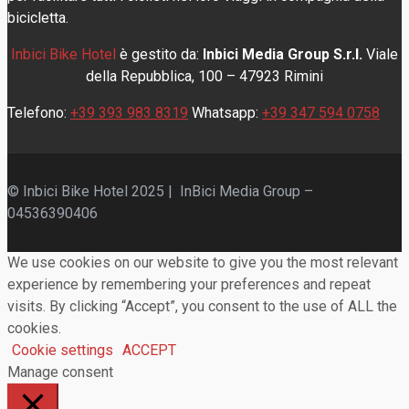
bicicletta.
Inbici Bike Hotel
è gestito da:
Inbici Media Group S.r.l.
Viale
della Repubblica, 100 – 47923 Rimini
Telefono:
+39 393 983 8319
Whatsapp:
+39 347 594 0758
© Inbici Bike Hotel 2025 | InBici Media Group –
04536390406
We use cookies on our website to give you the most relevant
experience by remembering your preferences and repeat
visits. By clicking “Accept”, you consent to the use of ALL the
cookies.
Cookie settings
ACCEPT
Manage consent