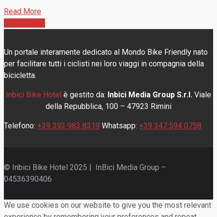
Read More
Back To Top
Un portale interamente dedicato al Mondo Bike Friendly nato
per facilitare tutti i ciclisti nei loro viaggi in compagnia della
bicicletta.
Inbici Bike Hotel
è gestito da:
Inbici Media Group S.r.l.
Viale
della Repubblica, 100 – 47923 Rimini
Telefono:
+39 393 983 8319
Whatsapp:
+39 347 594 0758
© Inbici Bike Hotel 2025 | InBici Media Group –
04536390406
We use cookies on our website to give you the most relevant
experience by remembering your preferences and repeat