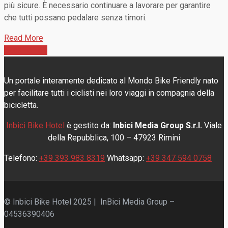
più sicure. È necessario continuare a lavorare per garantire
che tutti possano pedalare senza timori.
Read More
Back To Top
Un portale interamente dedicato al Mondo Bike Friendly nato
per facilitare tutti i ciclisti nei loro viaggi in compagnia della
bicicletta.
Inbici Bike Hotel
è gestito da:
Inbici Media Group S.r.l.
Viale
della Repubblica, 100 – 47923 Rimini
Telefono:
+39 393 983 8319
Whatsapp:
+39 347 594 0758
© Inbici Bike Hotel 2025 | InBici Media Group –
04536390406