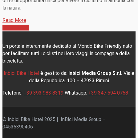
offre un’opportunità unica per vivere il ciclismo in armonia con
la natura.
Read More
Back To Top
Un portale interamente dedicato al Mondo Bike Friendly nato
per facilitare tutti i ciclisti nei loro viaggi in compagnia della
bicicletta.
Inbici Bike Hotel
è gestito da:
Inbici Media Group S.r.l.
Viale
della Repubblica, 100 – 47923 Rimini
Telefono:
+39 393 983 8319
Whatsapp:
+39 347 594 0758
© Inbici Bike Hotel 2025 | InBici Media Group –
04536390406