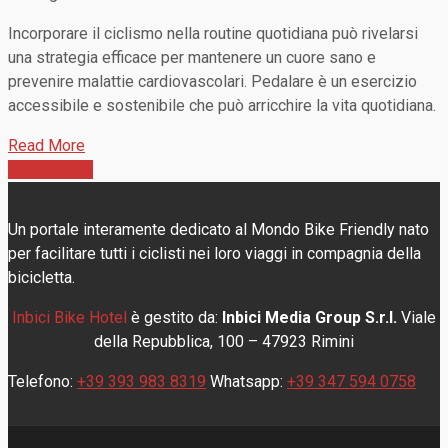
Incorporare il ciclismo nella routine quotidiana può rivelarsi
una strategia efficace per mantenere un cuore sano e
prevenire malattie cardiovascolari. Pedalare è un esercizio
accessibile e sostenibile che può arricchire la vita quotidiana.
Read More
Back To Top
Un portale interamente dedicato al Mondo Bike Friendly nato
per facilitare tutti i ciclisti nei loro viaggi in compagnia della
bicicletta.
Inbici Bike Hotel
è gestito da:
Inbici Media Group S.r.l.
Viale
della Repubblica, 100 – 47923 Rimini
Telefono:
+39 393 983 8319
Whatsapp:
+39 347 594 0758